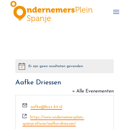
Er zijn geen resultaten gevonden.
Bericht
Aafke Driessen
« Alle Evenementen
E-
aafke@bizz-kit.nl
mail
Website
https://www.ondernemersplein-
spanje.nl/user/aafke+driessen/