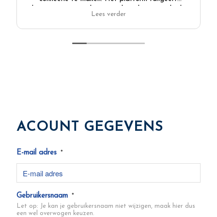
hiermee voor mij als een zoekmachine en ook als
Lees verder
een marketingtool waarmee mijn business onder de
aandacht wordt gebracht bij andere ondernemers
en via de kanalen van Ondernemersplein Spanje.
Regelmatig wordt er een online masterclass,
webinar of speeddate event georganiseerd
waardoor het gemakkelijker wordt om in een groot
land als Spanje in contact te komen met andere
Nederlands(talig)e ondernemers. Zeker een
aanrader!
ACOUNT GEGEVENS
E-mail adres
*
Gebruikersnaam
*
Let op: Je kan je gebruikersnaam niet wijzigen, maak hier dus
een wel overwogen keuzen.