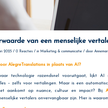
waarde van een menselijke vertale
/
/
/
ari 2025
0 Reacties
in
Marketing & communicatie
door
Annemari
or AlegreTranslations in plaats van AI?
aar technologie razendsnel vooruitgaat, lijkt AI
lles – zelfs voor vertalingen. Maar is een automatisc
het aankomt op nuance, cultuur en impact? Bij
A
nselijke vertalers onvervangbaar zijn. Hier is waarom