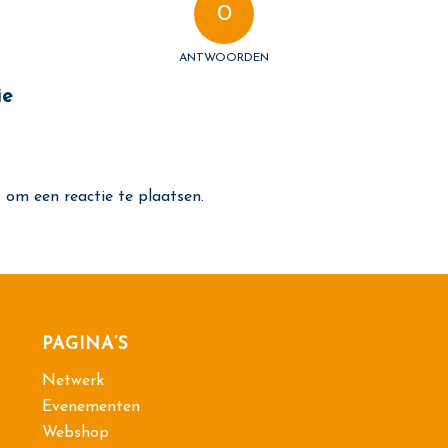
0
ANTWOORDEN
ie
p
om een reactie te plaatsen.
PAGINA’S
Netwerk
Evenementen
Webshop