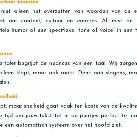
 alleen woorden
s niet alleen het overzetten van woorden van de 
at om context, cultuur en emoties. AI mist de 
iele humor of een specifieke “tone of voice” in een 
uance
ertaler begrijpt de nuances van een taal. Wij zorge
lleen klopt, maar ook raakt. Denk aan slogans, ma
alen.
nelheid
lopt, maar snelheid gaat vaak ten koste van de kwalite
e tijd om jouw tekst tot in de puntjes perfect te 
die een automatisch systeem over het hoofd ziet.