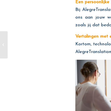
Een persoonlijke
Bij AlegreTransl
ons aan jouw w
zoals jij dat be
Vertalingen met e
Echt begrijpen wat je
Kortom, technolog
tekent is geen
overbodige luxe
AlegreTranslation