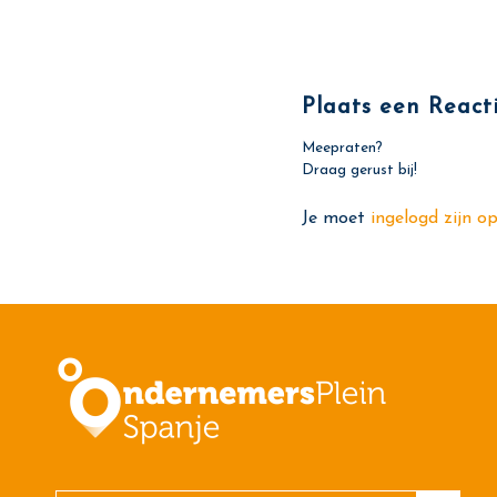
Plaats een React
Meepraten?
Draag gerust bij!
Je moet
ingelogd zijn o