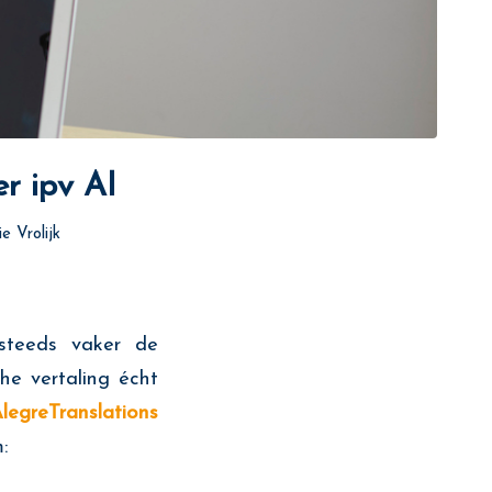
r ipv AI
e Vrolijk
 steeds vaker de
he vertaling écht
legreTranslations
: