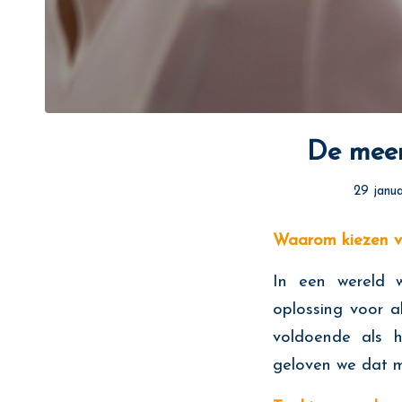
De meer
29 janu
Waarom kiezen vo
In een wereld w
oplossing voor a
voldoende als 
geloven we dat me