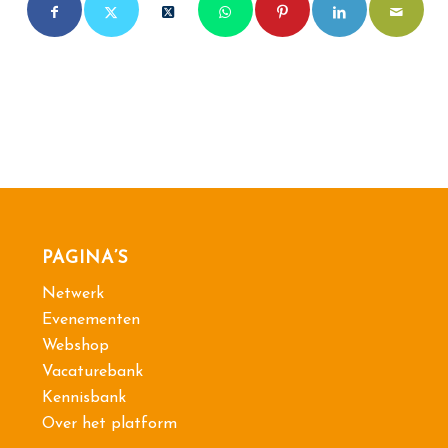
PAGINA’S
Netwerk
Evenementen
Webshop
Vacaturebank
Kennisbank
Over het platform