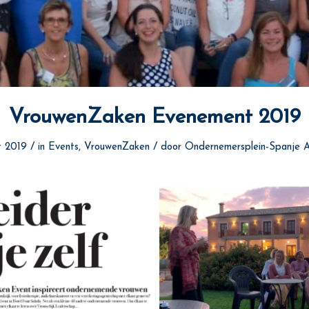
VrouwenZaken Evenement 2019
/
/
t 2019
in
Events
,
VrouwenZaken
door
Ondernemersplein-Spanje A