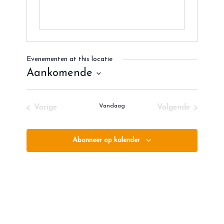
Evenementen at this locatie
Aankomende
Selecteer
een
Vandaag
Vorige
Volgende
datum.
Evenementen
Evenementen
Abonneer op kalender