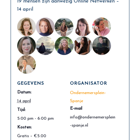
19 mensen zijn aanwezig Online Netwerken –
14 april
GEGEVENS
ORGANISATOR
Datum:
Ondernemersplein-
14 april
Spanje
E-mail
Tijd:
info@ondernemersplein
5:00 pm - 6:00 pm
-spanje.nl
Kosten:
Gratis – €5.00