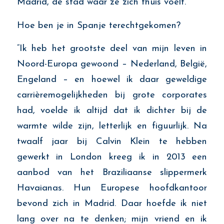
Madrid, de stad waar ze zich thuis voelt.
Hoe ben je in Spanje terechtgekomen?
“Ik heb het grootste deel van mijn leven in
Noord-Europa gewoond
–
Nederland, België,
Engeland
–
en hoewel ik daar geweldige
carrièremogelijkheden bij grote corporates
had, voelde ik altijd dat ik dichter bij de
warmte wilde zijn, letterlijk en figuurlijk.
Na
twaalf
jaar bij Ca
l
vin Klein te hebben
gewerkt in London kreeg ik in
2013 een
aanbod van het Braziliaanse slippermerk
Havaianas. Hun Europese hoofdkantoor
bevond zich in Madrid. Daar hoefde ik niet
lang over na te denken; mijn vriend en ik