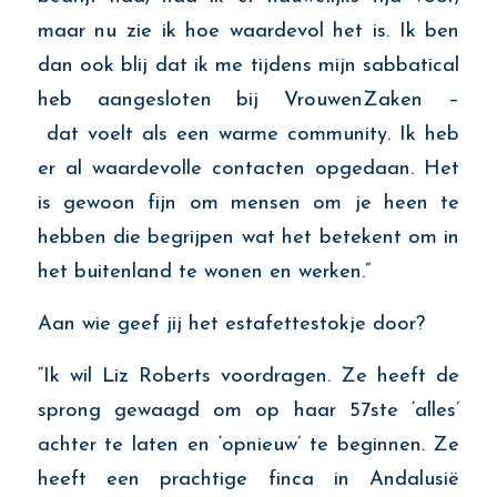
maar nu zie ik hoe waardevol het is. Ik ben
dan ook blij dat ik me tijdens mijn sabbatical
heb aangesloten bij VrouwenZaken –
dat voelt als een warme community. Ik heb
er al waardevolle contacten opgedaan. Het
is gewoon fijn om mensen om je heen te
hebben die begrijpen wat het betekent om in
het buitenland te wonen en werken.”
Aan wie geef jij het estafettestokje door?
“Ik wil L
iz
Roberts voordragen. Ze heeft de
sprong gewaagd om op haar
5
7
ste
‘
alles
’
achter te laten en
‘
opnieuw
’
te beginnen. Ze
heeft een prachtige finca in Andalusië