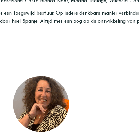
, Barcelona, Costa Blanca Noor, Madrid, Malaga, Valencia – an
 een toegewijd bestuur. Op iedere denkbare manier verbinden,
or heel Spanje. Altijd met een oog op de ontwikkeling van per