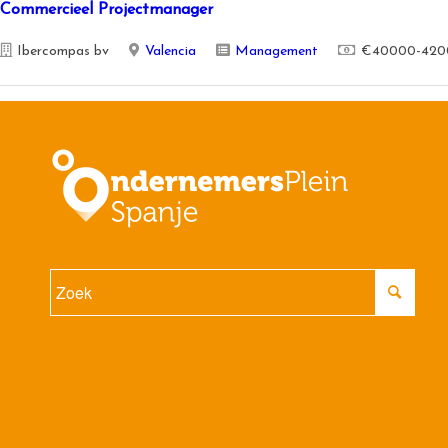
Commercieel Projectmanager
Ibercompas bv
Valencia
Management
€40000-420