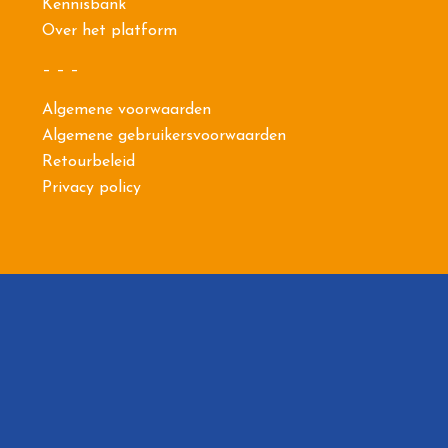
Kennisbank
Over het platform
– – –
Algemene voorwaarden
Algemene gebruikersvoorwaarden
Retourbeleid
Privacy policy