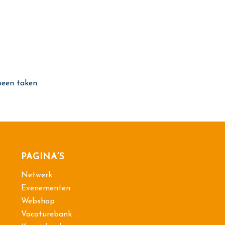
been taken.
PAGINA’S
Netwerk
Evenementen
Webshop
Vacaturebank