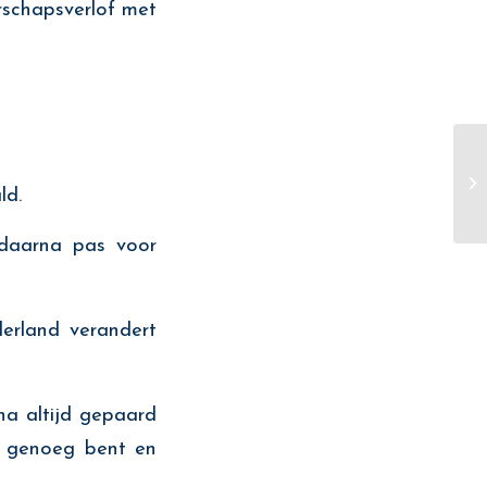
rschapsverlof met
ld.
 daarna pas voor
derland verandert
na altijd gepaard
ek genoeg bent en