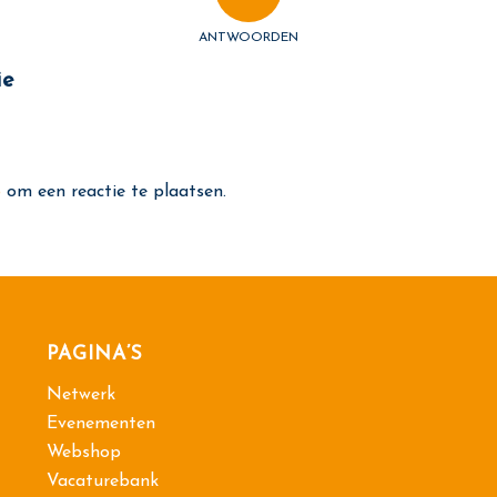
ANTWOORDEN
ie
p
om een reactie te plaatsen.
PAGINA’S
Netwerk
Evenementen
Webshop
Vacaturebank