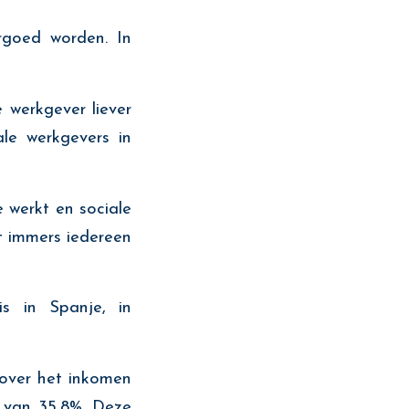
oed worden. In
erkgever liever
ale werkgevers in
werkt en sociale
t immers iedereen
s in Spanje, in
ver het inkomen
s van 35,8%. Deze