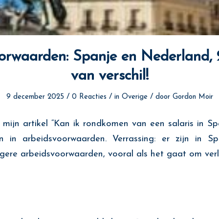
orwaarden: Spanje en Nederland, 
van verschil!
/
/
/
9 december 2025
0 Reacties
in
Overige
door
Gordon Moir
mijn artikel “Kan ik rondkomen van een salaris in Sp
en in arbeidsvoorwaarden. Verrassing: er zijn in S
igere arbeidsvoorwaarden, vooral als het gaat om verl