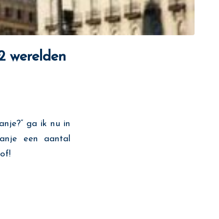
2 werelden
anje?” ga ik nu in
panje een aantal
of!