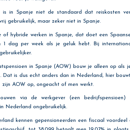
panje niet de standaard dat reiskosten verg
rij gebruikelijk, maar zeker niet in Spanje.
bride werken in Spanje, dat doet een Spaanse w
n 1 dag per week als je geluk hebt. Bij internation
gebruikelijker.
sioen in Spanje (AOW) bouw je alleen op als je 
. Dat is dus echt anders dan in Nederland, hier bouw
n zijn AOW op, ongeacht of men werkt.
ouwen via de werkgever (een bedrijfspensioen) i
 in Nederland ongebruikelijk.
 kennen gepensioneerden een fiscaal voordeel o
astingschijf, tot 38.099 betaalt men 19,07% in plaat