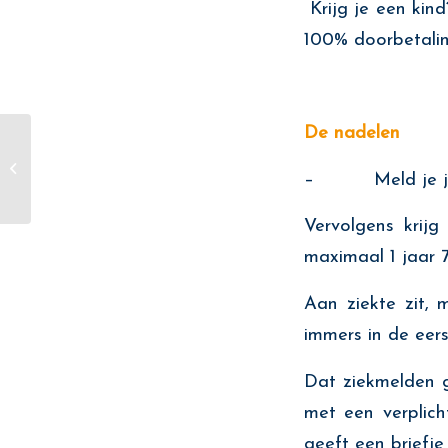
Krijg je een kin
100% doorbetaling
De nadelen
Kan ik rondkomen van
– Meld je je zi
mijn salaris in Spanje?
Vervolgens krij
maximaal 1 jaar 
Aan ziekte zit, 
immers in de eers
Dat ziekmelden g
met een verplich
geeft een briefje