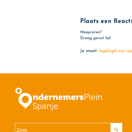
Plaats een React
Meepraten?
Draag gerust bij!
Je moet
ingelogd zijn o