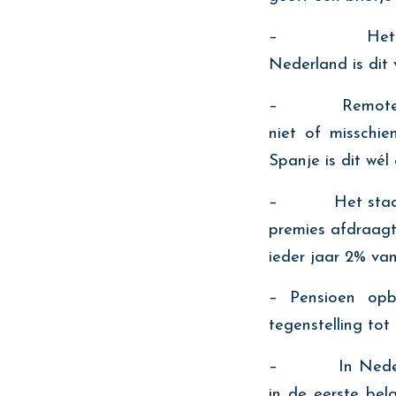
– Het is in S
Nederland is dit v
– Remote of hy
niet of misschie
Spanje is dit wél 
– Het staatspen
premies afdraagt
ieder jaar 2% va
– Pensioen opb
tegenstelling tot
– In Nederland
in de eerste bel