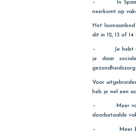
– In Spanje is h
neerkomt op vaka
Het loonaanbod wa
dit in 12, 13 of 1
– Je hebt geen 
je daar socia
gezondheidszorg
Voor uitgebreider
heb je wel een a
– Meer vakantie
doorbetaalde vaka
– Meer bijzond