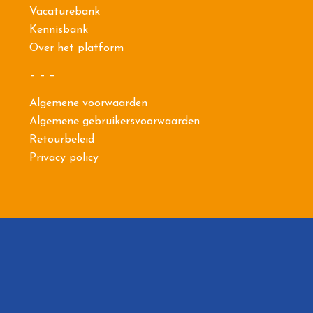
Vacaturebank
Kennisbank
Over het platform
– – –
Algemene voorwaarden
Algemene gebruikersvoorwaarden
Retourbeleid
Privacy policy