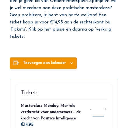
Ben je geen lid van Ondernemersplein-Spanje en wil
je wel meedoen aan deze praktische masterclass?
Geen probleem, je bent van harte welkom! Een
ticket koop je voor €14,95 aan de rechterkant bij
‘Tickets’. Klik op het plusje en daarna op ‘verkrijg
tickets’.
Toevoegen aan kalender
Tickets
Masterclass Monday: Mentale
Verhoog
Verhoo
-
+
veerkracht voor ondernemers – de
Hoeveelheid
aantal
aantal
kracht van Positive Intelligence
tickets
tickets
€
14.95