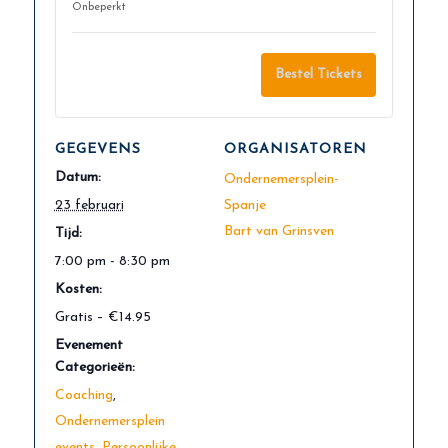
van
van
Onbeperkt
Masterclass
Masterc
Monday:
Monday
Mentale
Mental
Bestel Tickets
veerkracht
veerkra
voor
voor
ondernemer
ondern
GEGEVENS
ORGANISATOREN
–
–
Datum:
Ondernemersplein-
de
de
23 februari
Spanje
kracht
kracht
Bart van Grinsven
Tijd:
van
van
7:00 pm - 8:30 pm
Positive
Positive
Intelligence
Intellig
Kosten:
Gratis – €14.95
Evenement
Categorieën:
Coaching
,
Ondernemersplein
events
,
Persoonlijke