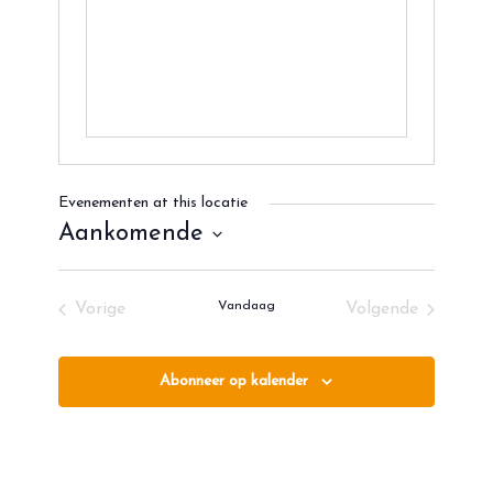
Evenementen at this locatie
Aankomende
Selecteer
een
Vandaag
Vorige
Volgende
datum.
Evenementen
Evenementen
Abonneer op kalender