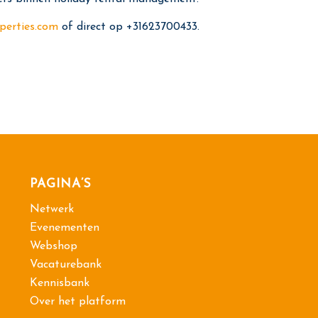
perties.com
of direct op +31623700433.
PAGINA’S
Netwerk
Evenementen
Webshop
Vacaturebank
Kennisbank
Over het platform