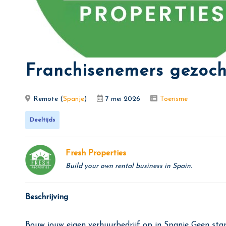
Franchisenemers gezoch
Remote (
Spanje
)
7 mei 2026
Toerisme
Deeltijds
Fresh Properties
Build your own rental business in Spain.
Beschrijving
Bouw jouw eigen verhuurbedrijf op in Spanje Geen stan