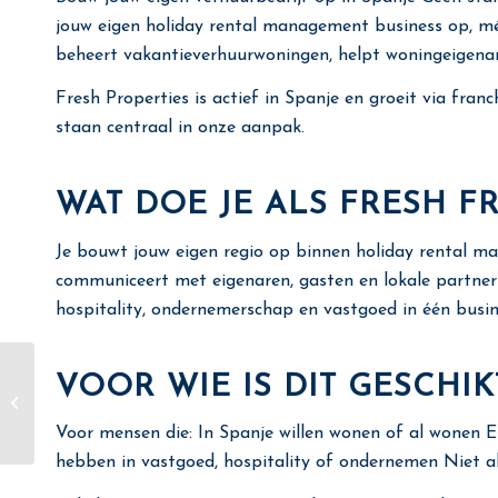
jouw eigen holiday rental management business op, mét 
beheert vakantieverhuurwoningen, helpt woningeigena
Fresh Properties is actief in Spanje en groeit via fran
staan centraal in onze aanpak.
WAT DOE JE ALS FRESH F
Je bouwt jouw eigen regio op binnen holiday rental m
communiceert met eigenaren, gasten en lokale partner
hospitality, ondernemerschap en vastgoed in één busines
Accountmanager
VOOR WIE IS DIT GESCHIK
Binnendienst @ Fore
Freedom (32–40 u/pw,
Voor mensen die: In Spanje willen wonen of al wonen E
locatie Alicante)
hebben in vastgoed, hospitality of ondernemen Niet all