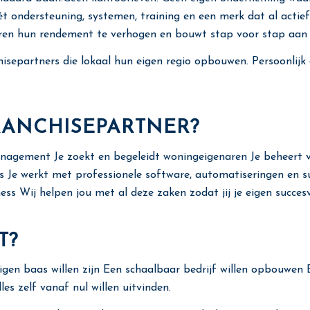
ondersteuning, systemen, training en een merk dat al actief i
ren hun rendement te verhogen en bouwt stap voor stap aan e
chisepartners die lokaal hun eigen regio opbouwen. Persoonlijk 
RANCHISEPARTNER?
anagement Je zoekt en begeleidt woningeigenaren Je beheert
s Je werkt met professionele software, automatiseringen en 
s Wij helpen jou met al deze zaken zodat jij je eigen succesvo
T?
igen baas willen zijn Een schaalbaar bedrijf willen opbouwen
es zelf vanaf nul willen uitvinden.