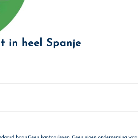
t in heel Spanje
daard baan.Geen kantoorleven. Geen eigen onderneming waarbij