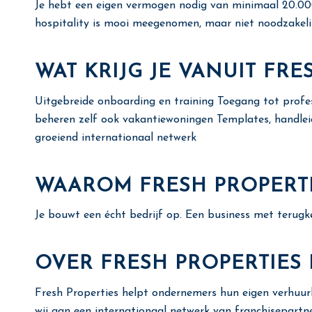
Je hebt een eigen vermogen nodig van minimaal 20.000 e
hospitality is mooi meegenomen, maar niet noodzakelij
WAT KRIJG JE VANUIT FRE
Uitgebreide onboarding en training Toegang tot profes
beheren zelf ook vakantiewoningen Templates, handle
groeiend internationaal netwerk
WAAROM FRESH PROPERTI
Je bouwt een écht bedrijf op. Een business met terugke
OVER FRESH PROPERTIES
Fresh Properties helpt ondernemers hun eigen verhuur
wij aan een internationaal netwerk van franchisepart